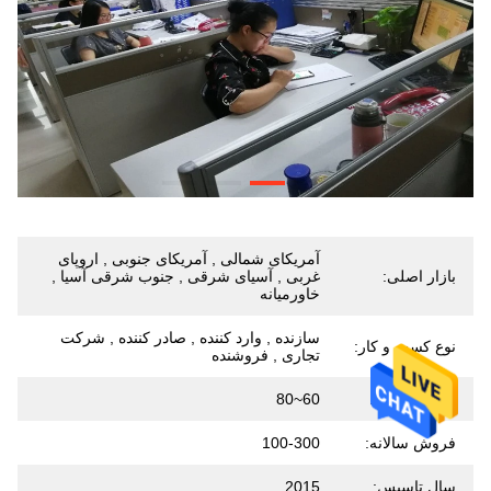
آمریکای شمالی , آمریکای جنوبی , اروپای
بازار اصلی:
غربی , آسیای شرقی , جنوب شرقی آسیا ,
خاورمیانه
سازنده , وارد کننده , صادر کننده , شرکت
نوع کسب و کار:
تجاری , فروشنده
تعداد کارکنان:
60~80
فروش سالانه:
100-300
سال تاسیس:
2015