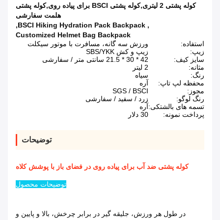
کوله پشتی 2 لیتری,کوله پشتی BSCI برای پیاده روی,کوله پشتی
هلمت سفارشی
,
BSCI Hiking Hydration Pack Backpack
,
Customized Helmet Bag Backpack
استفاده:
ورزش سه گانه، مسافرت با موتور سیکلت
زیپ:
زیپ و کش SBS/YKK
سایز کیف:
42 * 30 * 21.5 سانتی متر / سفارشی
مثانه:
2 لیتر
رنگ:
سیاه
محفظه لپ تاپ:
آره
مجوز:
SGS / BSCI
رنگ لوگو:
زرد / سفید / سفارشی
تسمه های بالشتکی:
آره
پرداخت نمونه:
30 دلار
توضیحات
کوله پشتی ضد آب برای پیاده روی در فضای باز با پوشش کلاه
توضیحات محصول
در طول هر ورزش، جلیقه گیر در برابر چرخش، بالا و پایین و