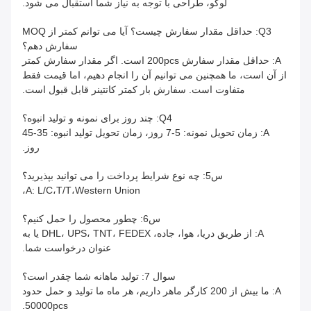
لوگو، طراحی با توجه به نیاز شما استقبال می شود.
Q3: حداقل مقدار سفارش چیست؟ آیا می توانم کمتر از MOQ
سفارش دهم؟
A: حداقل مقدار سفارش 200pcs است. اگر مقدار سفارش کمتر
از آن است، ما همچنین می توانیم آن را انجام دهیم، اما قیمت فقط
متفاوت است. سفارش بار کمتر کانتینر قابل قبول است.
Q4: چند روز برای نمونه و تولید انبوه؟
A: زمان تحویل نمونه: 5-7 روز، زمان تحویل تولید انبوه: 35-45
روز.
س5: چه نوع شرایط پرداخت را می توانید بپذیرید؟
A: L/C،T/T،Western Union،
س6: چطور محصول را حمل کنیم؟
A: از طریق دریا، هوا، جاده، DHL، UPS، TNT، FEDEX یا به
عنوان درخواست شما.
سوال 7: تولید ماهانه شما چقدر است؟
A: ما بیش از 200 کارگر ماهر داریم، هر ماه ما تولید و حمل حدود
50000pcs.