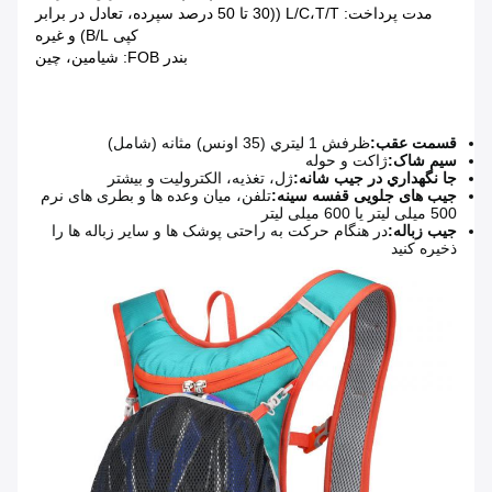
مدت پرداخت: L/C،T/T ((30 تا 50 درصد سپرده، تعادل در برابر
کپی B/L) و غیره
بندر FOB: شیامین، چین
قسمت عقب:
ظرفش 1 ليتري (35 اونس) مثانه (شامل)
سیم شاک:
ژاکت و حوله
جا نگهداري در جيب شانه:
ژل، تغذیه، الکترولیت و بیشتر
جیب های جلویی قفسه سینه:
تلفن، میان وعده ها و بطری های نرم
500 میلی لیتر یا 600 میلی لیتر
جیب زباله:
در هنگام حرکت به راحتی پوشک ها و سایر زباله ها را
ذخیره کنید