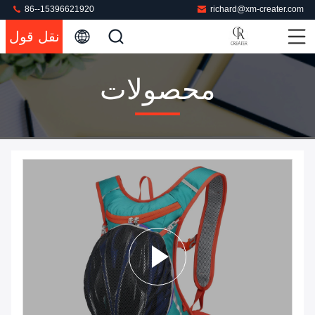
86--15396621920
richard@xm-creater.com
نقل قول
محصولات