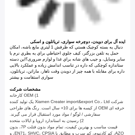
ایده آل برای دویدن، دوچرخه سواری، تریاتلون و اسکی
دنبال يه بسته کوچيک هستي که ظرفش 1 ليتري مايع باشه، امکان
حمل يه تلفن بزرگتر، کيف جلوي احتياطي براي يه بطري نرم يا
ساير وسايل، و جيب هاي شانه براي غذا و لوازم ضروری؟اين دسته
ستاندازه کوچکی که داره در تناسب اندامش زیاده و عملکرد بالایی
داره برای مقابله با همه چیز از دویدن وقت ناهار، ماراتن، تریاتلون،
سواری استقامت و بیشتر
مشخصات شرکت
1) OEM کارخانه
شرکت Xiamen Creater import&export Co.، Ltd یک تولید کننده
حرفه ای OEM از کیسه ها برای 10+ سال است. رنگ های طراحی
سفارشی / لوگو / مواد مورد استقبال قرار می گیرند.
2) رسیدن به استاندارد اروپا و ایالات متحده
قیمت مناسب و بهترین کیفیت، تمام مواد بدون فتلت 7P، بدون
AZO، کم کادنیوم، کم سرب و مطابق با EN71، SHVC، CPSIA، و